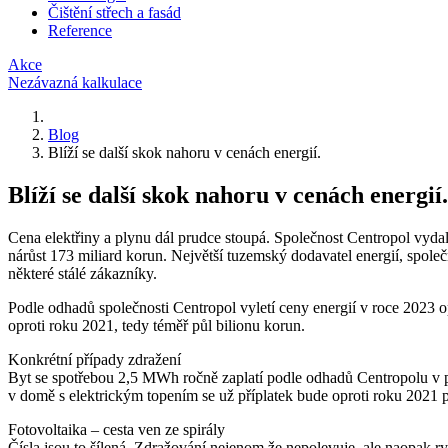
Čištění střech a fasád
Reference
Akce
Nezávazná kalkulace
Blog
Blíží se další skok nahoru v cenách energií.
Blíží se další skok nahoru v cenách energií.
Cena elektřiny a plynu dál prudce stoupá. Společnost Centropol vydala
nárůst 173 miliard korun. Největší tuzemský dodavatel energií, spole
některé stálé zákazníky.
Podle odhadů společnosti Centropol vyletí ceny energií v roce 2023 o
oproti roku 2021, tedy téměř půl bilionu korun.
Konkrétní případy zdražení
Byt se spotřebou 2,5 MWh ročně zaplatí podle odhadů Centropolu v příš
v domě s elektrickým topením se už příplatek bude oproti roku 2021 p
Fotovoltaika – cesta ven ze spirály
Čísla jsou to šílená. Zdražování nejenom že nepolevuje, ale naopak ry