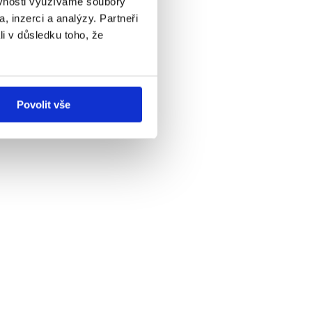
ěvnosti využíváme soubory
, inzerci a analýzy. Partneři
li v důsledku toho, že
Povolit vše