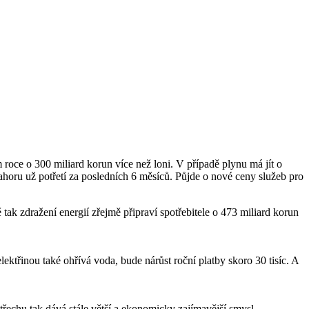
 roce o 300 miliard korun více než loni. V případě plynu má jít o
ahoru už potřetí za posledních 6 měsíců. Půjde o nové ceny služeb pro
ak zdražení energií zřejmě připraví spotřebitele o 473 miliard korun
ektřinou také ohřívá voda, bude nárůst roční platby skoro 30 tisíc. A
třechu tak dává stále větší a ekonomicky zajímavější smysl.