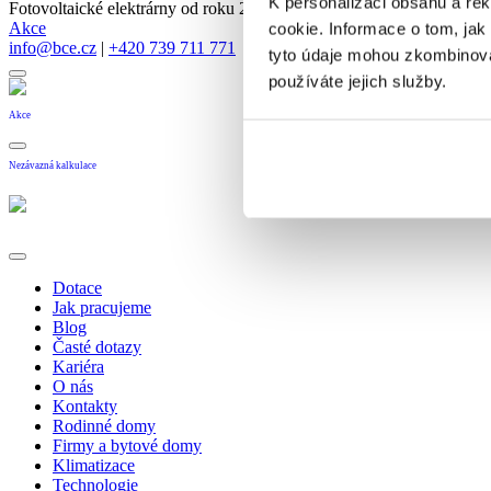
K personalizaci obsahu a re
Fotovoltaické elektrárny od roku 2005
Akce
cookie. Informace o tom, jak
info@bce.cz
|
+420 739 711 771
tyto údaje mohou zkombinovat
používáte jejich služby.
Akce
Nezávazná kalkulace
Dotace
Jak pracujeme
Blog
Časté dotazy
Kariéra
O nás
Kontakty
Rodinné domy
Firmy a bytové domy
Klimatizace
Technologie