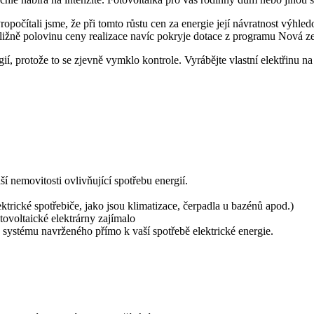
ropočítali jsme, že při tomto růstu cen za energie její návratnost výhledo
řibližně polovinu ceny realizace navíc pokryje dotace z programu Nová 
í, protože to se zjevně vymklo kontrole. Vyrábějte vlastní elektřinu na
í nemovitosti ovlivňující spotřebu energií.
ktrické spotřebiče, jako jsou klimatizace, čerpadla u bazénů apod.)
ovoltaické elektrárny zajímalo
systému navrženého přímo k vaší spotřebě elektrické energie.