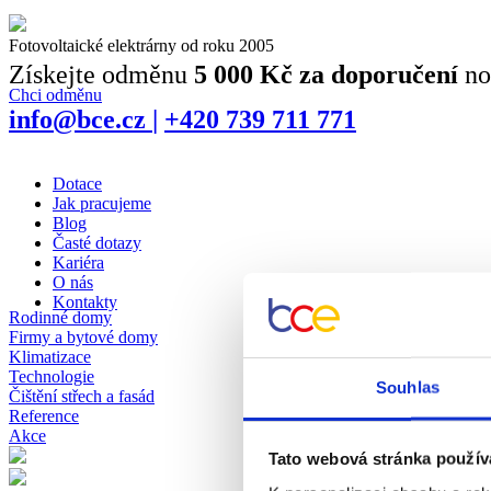
Fotovoltaické elektrárny od roku 2005
Získejte odměnu
5 000 Kč za doporučení
no
Chci odměnu
info@bce.cz
|
+420 739 711 771
Dotace
Jak pracujeme
Blog
Časté dotazy
Kariéra
O nás
Kontakty
Rodinné domy
Firmy a bytové domy
Klimatizace
Technologie
Souhlas
Čištění střech a fasád
Reference
Akce
Tato webová stránka použív