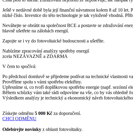
Ještě v nedávné době byla její finanční návratnost kolem 8 až 10 let. P
nízké číslo. Investice do této technologie je tak vyloženě vhodná. P
Neváhejte se obrátit na společnost BCE a postavte se zdražování energi
hlavně ušetřete na zálohách energií.
Zapojte se i vy do fotovoltaické budoucnosti a ušetříte.
Nabízíme zpracování analýzy spotřeby energií
zcela NEZÁVAZNĚ a ZDARMA
V čem to spočívá:
Po předchozí domluvě se přijedeme podívat na technické vlastnosti vaš
Prověříme spolu s vámi spotřebu elektřiny.
Upřesníme si, co tvoří doplňkovou spotřebu energie (např. sezónní ele
Během schůzky vám také rádi odpovíme na vše, co by vás ohledně fot
Výsledkem analýzy je technický a ekonomický návrh fotovoltaického 
Získejte odměnu
5 000 Kč
za doporučení.
CHCI ODMĚNU
Odebírejte novinky
z oblasti fotovoltaiky.