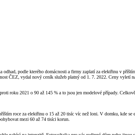
 odhad, podle kterého domácnosti a firmy zaplatí za elektřinu v příštím
čnost ČEZ, vydal nový ceník služeb platný od 1. 7. 2022. Ceny vyletí n
proti roku 2021 o 90 až 145 % a to jsou jen modelové případy. Celkově t
tím roce za elektřinu o 15 až 20 tisíc víc než loni. V domku, kde se el
ohybovat mezi 60 až 74 tisíci korun.
chle nabírá na intenzitě. Fotovoltaika pro vás rodinný dům nebo jinou s