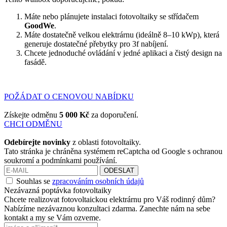
Máte nebo plánujete instalaci fotovoltaiky se střídačem
GoodWe
.
Máte dostatečně velkou elektrárnu (ideálně 8–10 kWp), která
generuje dostatečné přebytky pro 3f nabíjení.
Chcete jednoduché ovládání v jedné aplikaci a čistý design na
fasádě.
POŽÁDAT O CENOVOU NABÍDKU
Získejte odměnu
5 000 Kč
za doporučení.
CHCI ODMĚNU
Odebírejte novinky
z oblasti fotovoltaiky.
Tato stránka je chráněna systémem reCaptcha od Google s ochranou
soukromí a podmínkami používání.
ODESLAT
Souhlas se
zpracováním osobních údajů
Nezávazná poptávka fotovoltaiky
Chcete realizovat fotovoltaickou elektrárnu pro Váš rodinný dům?
Nabízíme nezávaznou konzultaci zdarma. Zanechte nám na sebe
kontakt a my se Vám ozveme.