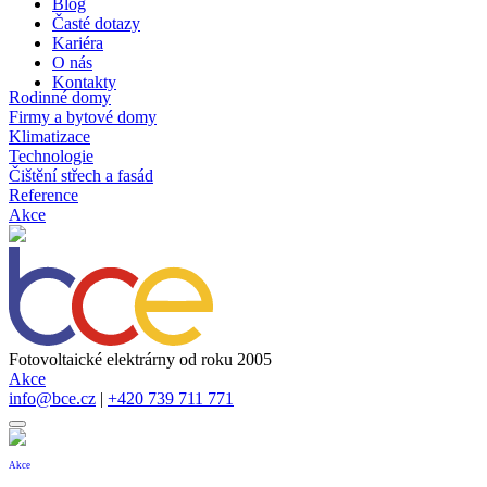
Blog
Časté dotazy
Kariéra
O nás
Kontakty
Rodinné domy
Firmy a bytové domy
Klimatizace
Technologie
Čištění střech a fasád
Reference
Akce
Fotovoltaické elektrárny od roku 2005
Akce
info@bce.cz
|
+420 739 711 771
Akce