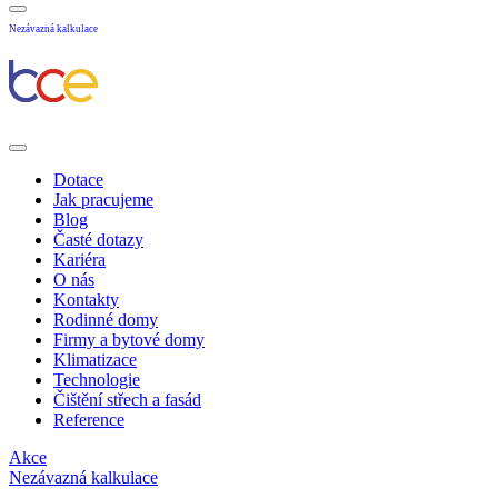
Nezávazná kalkulace
Dotace
Jak pracujeme
Blog
Časté dotazy
Kariéra
O nás
Kontakty
Rodinné domy
Firmy a bytové domy
Klimatizace
Technologie
Čištění střech a fasád
Reference
Akce
Nezávazná kalkulace