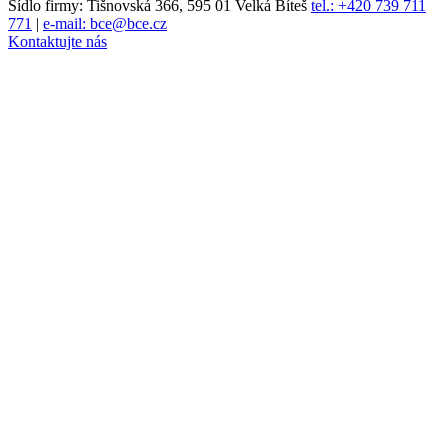
Sídlo firmy: Tišnovská 366, 595 01 Velká Bíteš
tel.: +420 739 711
771
|
e-mail: bce@bce.cz
Kontaktujte nás