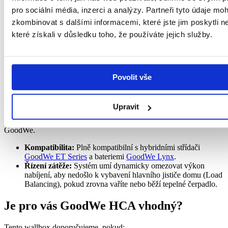
Technická specifikace
pro sociální média, inzerci a analýzy. Partneři tyto údaje mo
zkombinovat s dalšími informacemi, které jste jim poskytli n
Výkon:
11 kW (Třífázové, 16 A).
Konektor:
Zásuvka nebo kabel Typ 2 (dle varianty, standard
které získali v důsledku toho, že používáte jejich služby.
EU).
Konektivita:
Wi-Fi + Bluetooth (snadné nastavení přes app).
Ochrana:
Integrovaná detekce DC únikového proudu 6 mA
(ušetříte za drahý proudový chránič typu B v rozvaděči).
Povolit vše
Montáž:
Na stěnu nebo na sloupek.
Integrace do ekosystému
Upravit
Tento produkt je posledním dílkem skládačky pro majitele systémů
GoodWe.
Kompatibilita:
Plně kompatibilní s hybridními střídači
GoodWe ET Series
a bateriemi
GoodWe Lynx
.
Řízení zátěže:
Systém umí dynamicky omezovat výkon
nabíjení, aby nedošlo k vybavení hlavního jističe domu (Load
Balancing), pokud zrovna vaříte nebo běží tepelné čerpadlo.
Je pro vás GoodWe HCA vhodný?
Tento wallbox doporučujeme, pokud: