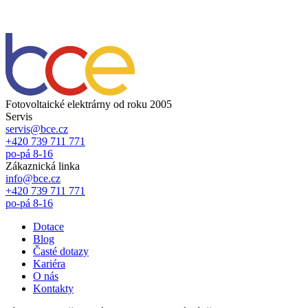
Fotovoltaické elektrárny od roku 2005
Servis
servis@bce.cz
+420 739 711 771
po-pá 8-16
Zákaznická linka
info@bce.cz
+420 739 711 771
po-pá 8-16
Dotace
Blog
Časté dotazy
Kariéra
O nás
Kontakty