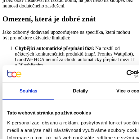
ji bez obav instalovat na fasádu domu, na plot nebo na sloupek bez
nutnosti dodatečného zastřešení.
Omezení, která je dobré znát
Jako odborný dodavatel
upozorňujeme na specifika, která mohou
být pro některé uživatele limitující:
Chybějící automatické přepínání fází:
Na rozdíl od
některých konkurenčních produktů (např. Fronius Wattpilot),
GoodWe HCA neumí za chodu automaticky přepínat mezi 1f
a 3f nabíjením.
Co to znamená v praxi:
Aby se nabíjení spustilo čistě
ze slunce v třífázovém režimu, potřebujete přebytek cca
4,1 kW
(6A na fázi). Pokud je pod mrakem a výroba je
menší (např. 2 kW), wallbox se buď nespustí, nebo si
Souhlas
Detaily
Více o co
musí chybějící energii „přicucnout“ ze sítě či domácí
baterie. Není to tedy ideální řešení pro malé elektrárny
(pod 6 kWp), které velké přebytky generují málokdy.
Závislost na značce:
Tento wallbox dává smysl pouze v
Tato webová stránka používá cookies
kombinaci se
střídači
GoodWe
. Pokud v budoucnu změníte
technologii FVE, stane se z něj „hloupá“ nabíječka bez
K personalizaci obsahu a reklam, poskytování funkcí sociáln
chytrých funkcí.
médií a analýze naší návštěvnosti využíváme soubory cooki
Informace o tom, jak náš web používáte, sdílíme se svými p