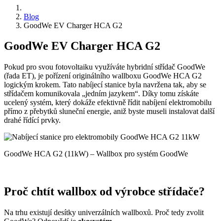
Blog
GoodWe EV Charger HCA G2
GoodWe EV Charger HCA G2
Pokud pro svou fotovoltaiku využíváte hybridní střídač GoodWe
(řada ET), je pořízení originálního wallboxu GoodWe HCA G2
logickým krokem. Tato nabíjecí stanice byla navržena tak, aby se
střídačem komunikovala „jedním jazykem“. Díky tomu získáte
ucelený systém, který dokáže efektivně řídit nabíjení elektromobilu
přímo z přebytků sluneční energie, aniž byste museli instalovat další
drahé řídící prvky.
GoodWe HCA G2 (11kW) – Wallbox pro systém GoodWe
Proč chtít wallbox od výrobce střídače?
Na trhu existují desítky univerzálních wallboxů. Proč tedy zvolit