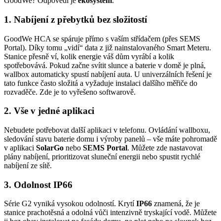
GoodWe? Odpovědí je
ekosystém
.
1. Nabíjení z přebytků bez složitostí
GoodWe HCA se spáruje přímo s vaším střídačem (přes SEMS
Portal). Díky tomu „vidí“ data z již nainstalovaného Smart Meteru.
Stanice přesně ví, kolik energie váš dům vyrábí a kolik
spotřebovává. Pokud začne svítit slunce a baterie v domě je plná,
wallbox automaticky spustí nabíjení auta. U univerzálních řešení je
tato funkce často složitá a vyžaduje instalaci dalšího měřiče do
rozvaděče. Zde je to vyřešeno softwarově.
2. Vše v jedné aplikaci
Nebudete potřebovat další aplikaci v telefonu. Ovládání wallboxu,
sledování stavu baterie domu i výroby panelů – vše máte pohromadě
v aplikaci
SolarGo
nebo
SEMS Portal
. Můžete zde nastavovat
plány nabíjení, prioritizovat sluneční energii nebo spustit rychlé
nabíjení ze sítě.
3. Odolnost IP66
Série G2 vyniká vysokou odolností. Krytí
IP66
znamená, že je
stanice prachotěsná a odolná vůči intenzivně tryskající vodě. Můžete