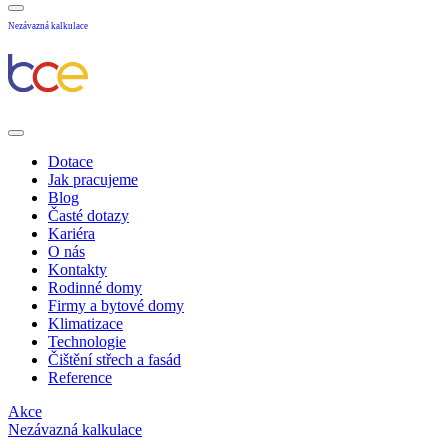
Nezávazná kalkulace
Dotace
Jak pracujeme
Blog
Časté dotazy
Kariéra
O nás
Kontakty
Rodinné domy
Firmy a bytové domy
Klimatizace
Technologie
Čištění střech a fasád
Reference
Akce
Nezávazná kalkulace