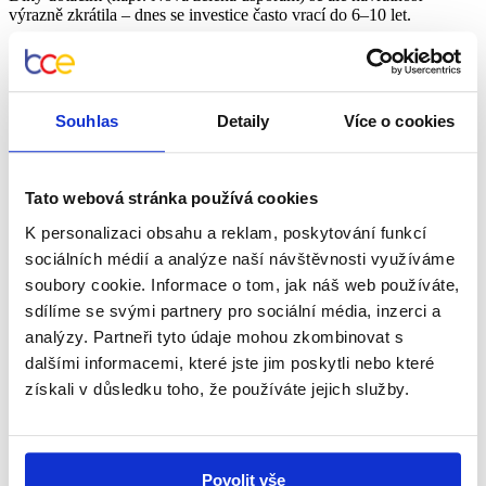
výrazně zkrátila – dnes se investice často vrací do 6–10 let.
Od jaké spotřeby se vyplatí fotovoltaika?
Souhlas
Detaily
Více o cookies
Existuje nějaká „magická hranice“?
Tato webová stránka používá cookies
K personalizaci obsahu a reklam, poskytování funkcí
Neexistuje jedno pevné číslo, ale obecně platí:
sociálních médií a analýze naší návštěvnosti využíváme
Roční
Vyplatí se
soubory cookie. Informace o tom, jak náš web používáte,
Poznámka
spotřeba
FVE?
sdílíme se svými partnery pro sociální média, inzerci a
Pod 2
Návratnost bývá dlouhá, často se
Spíše ne
analýzy. Partneři tyto údaje mohou zkombinovat s
MWh
nevyplatí bez baterie
3–5 MWh
Ano
Nejčastější varianta pro rodinné domy
dalšími informacemi, které jste jim poskytli nebo které
Nad 6
Rozhodně
Vysoký potenciál úspory, rychlejší
získali v důsledku toho, že používáte jejich služby.
MWh
ano
návratnost
Průměrná domácnost v ČR má spotřebu kolem 3 MWh za rok.
Povolit vše