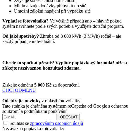
Zvyšuje soběstačnost domácnosti
Minimalizuje dodávky přebytků do sítě
Umožní záložní napájení při výpadku sítě
Vyplatí se fotovoltaika?
Ve většině případů ano – hlavně pokud
systém navrhnete podle svých potřeb a využijete dotační program.
Od jaké spotřeby?
Zhruba od 3 000 kWh (3 MWh) ročně – ale
každý případ je individuální.
Chcete to spočítat přesně? Vyplňte poptávkový formulář níže a
získejte nezávaznou konzultaci zdarma.
Získejte odměnu
5 000 Kč
za doporučení.
CHCI ODMĚNU
Odebírejte novinky
z oblasti fotovoltaiky.
Tato stránka je chráněna systémem reCaptcha od Google s ochranou
soukromí a podmínkami používání.
ODESLAT
Souhlas se
zpracováním osobních údajů
Nezávazná poptávka fotovoltaiky