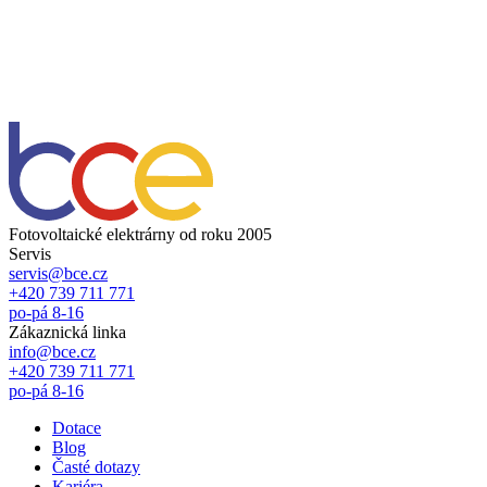
Fotovoltaické elektrárny od roku 2005
Servis
servis@bce.cz
+420 739 711 771
po-pá 8-16
Zákaznická linka
info@bce.cz
+420 739 711 771
po-pá 8-16
Dotace
Blog
Časté dotazy
Kariéra