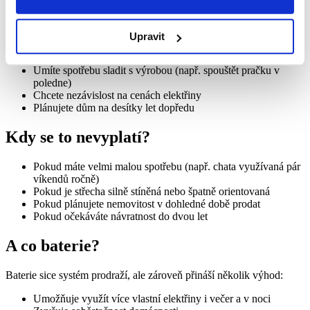
Největší smysl má FVE, pokud:
Jste přes den často doma (nebo máte chytré řízení spotřeby)
Upravit
Máte elektrický bojler, klimatizaci, elektromobil nebo tepelné
čerpadlo
Umíte spotřebu sladit s výrobou (např. spouštět pračku v
poledne)
Chcete nezávislost na cenách elektřiny
Plánujete dům na desítky let dopředu
Kdy se to nevyplatí?
Pokud máte velmi malou spotřebu (např. chata využívaná pár
víkendů ročně)
Pokud je střecha silně stíněná nebo špatně orientovaná
Pokud plánujete nemovitost v dohledné době prodat
Pokud očekáváte návratnost do dvou let
A co baterie?
Baterie sice systém prodraží, ale zároveň přináší několik výhod:
Umožňuje využít více vlastní elektřiny i večer a v noci