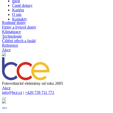
Blog
Časté dotazy
Kariéra
O nás
Kontakty
Rodinné domy
Firmy a bytové domy
Klimatizace
Technologie
Čištění střech a fasád
Reference
Akce
Fotovoltaické elektrárny od roku 2005
Akce
info@bce.cz
|
+420 739 711 771
Akce