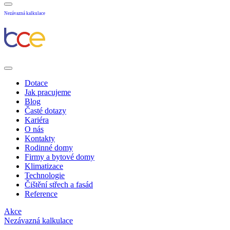
Nezávazná kalkulace
Dotace
Jak pracujeme
Blog
Časté dotazy
Kariéra
O nás
Kontakty
Rodinné domy
Firmy a bytové domy
Klimatizace
Technologie
Čištění střech a fasád
Reference
Akce
Nezávazná kalkulace