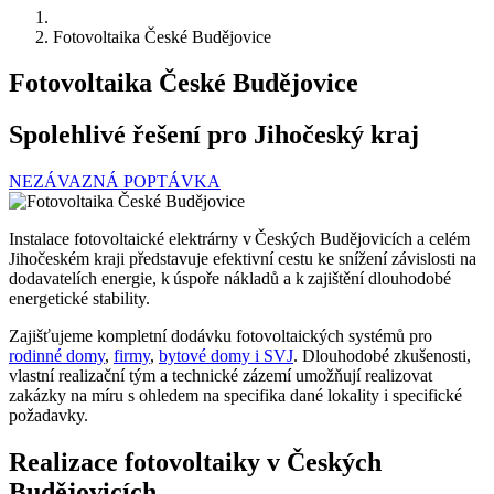
Fotovoltaika České Budějovice
Fotovoltaika České Budějovice
Spolehlivé řešení pro Jihočeský kraj
NEZÁVAZNÁ POPTÁVKA
Instalace fotovoltaické elektrárny v Českých Budějovicích
a celém
Jihočeském kraji
představuje efektivní cestu ke snížení závislosti na
dodavatelích energie, k úspoře nákladů a k zajištění dlouhodobé
energetické stability.
Zajišťujeme kompletní dodávku fotovoltaických systémů pro
rodinné domy
,
firmy
,
bytové domy i SVJ
. Dlouhodobé zkušenosti,
vlastní realizační tým a technické zázemí umožňují realizovat
zakázky na míru s ohledem na specifika dané lokality i specifické
požadavky.
Realizace fotovoltaiky v Českých
Budějovicích