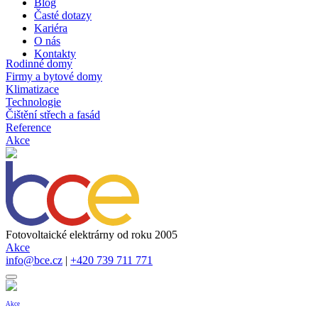
Blog
Časté dotazy
Kariéra
O nás
Kontakty
Rodinné domy
Firmy a bytové domy
Klimatizace
Technologie
Čištění střech a fasád
Reference
Akce
Fotovoltaické elektrárny od roku 2005
Akce
info@bce.cz
|
+420 739 711 771
Akce