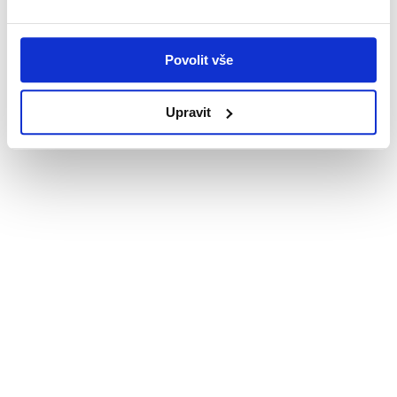
už svou vlastní elektrárnu mají! Podívej se na jejich zkušenosti – od
prvního kontaktu až po spokojené využívání solární energie. Rychlá
instalace, profesionální přístup a úspora na energiích jsou jen některé
Povolit vše
z důvodů, proč si naši zákazníci chválí spolupráci s námi.
Upravit