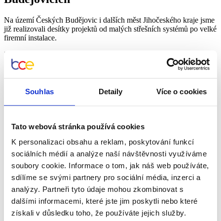
Na území Českých Budějovic
i dalších měst Jihočeského kraje
jsme
již realizovali desítky projektů od malých střešních systémů po velké
firemní instalace.
Zajišťujeme
kompletní servis
od úvodní konzultace přes návrh a
administraci
dotací
až po samotnou instalaci a spuštění systému.
Každý krok probíhá pod dohledem zkušeného týmu, aby byl
výsledný systém bezpečný, efektivní a dlouhodobě udržitelný.
Souhlas
Detaily
Více o cookies
Vyřízení poptávky
Uzavření smlouvy o dílo
Tvorba projektové dokumentace a vyřízení dotace na fotovoltaiku
Instalace a revize fotovoltaické elektrárny
Tato webová stránka používá cookies
Vyřízení administrativy před spuštěním
K personalizaci obsahu a reklam, poskytování funkcí
Výroba vlastní elektřiny
sociálních médií a analýze naší návštěvnosti využíváme
Nepůsobíme jen v Českých Budějovicích
a v
Jihočeském kraji
.
soubory cookie. Informace o tom, jak náš web používáte,
Realizace fotovoltaiky zajišťujeme napříč
celou Českou
republikou
a to i třeba v
Ostravě
,
Olomouci
,
Praze
,
Zlíně
,
sdílíme se svými partnery pro sociální média, inzerci a
Pardubicích
,
Jihlavě
,
Hradci Králové
,
Brně
,
Liberci
,
Třinci
,
Plzni
a
analýzy. Partneři tyto údaje mohou zkombinovat s
mnoha dalších městech.
dalšími informacemi, které jste jim poskytli nebo které
Recenze zákazníků, kteří si s námi pořídili fotovoltaiku
získali v důsledku toho, že používáte jejich služby.
Jaké to je pořídit si fotovoltaiku s námi? Nejlépe to řeknou ti, kteří