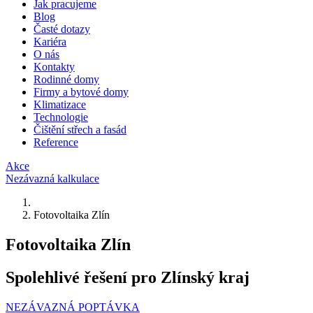
Jak pracujeme
Blog
Časté dotazy
Kariéra
O nás
Kontakty
Rodinné domy
Firmy a bytové domy
Klimatizace
Technologie
Čištění střech a fasád
Reference
Akce
Nezávazná kalkulace
Fotovoltaika Zlín
Fotovoltaika Zlín
Spolehlivé řešení pro Zlínský kraj
NEZÁVAZNÁ POPTÁVKA