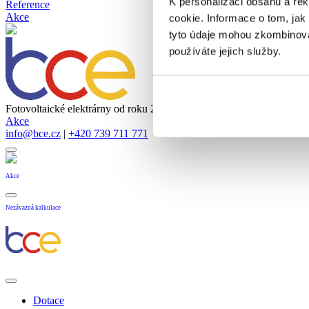
K personalizaci obsahu a re
Reference
Akce
cookie. Informace o tom, jak
tyto údaje mohou zkombinovat
používáte jejich služby.
Fotovoltaické elektrárny od roku 2005
Akce
info@bce.cz
|
+420 739 711 771
Akce
Nezávazná kalkulace
Dotace