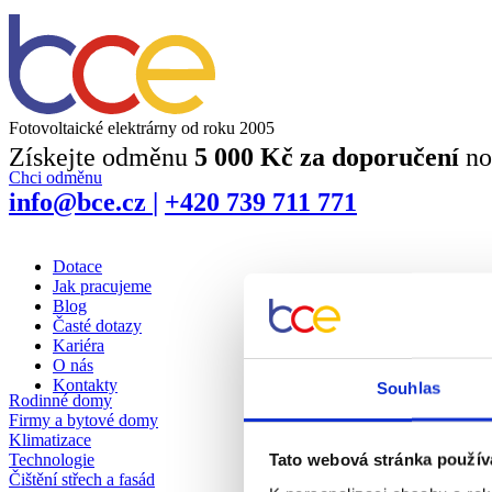
Fotovoltaické elektrárny od roku 2005
Získejte odměnu
5 000 Kč za doporučení
no
Chci odměnu
info@bce.cz
|
+420 739 711 771
Dotace
Jak pracujeme
Blog
Časté dotazy
Kariéra
O nás
Kontakty
Souhlas
Rodinné domy
Firmy a bytové domy
Klimatizace
Technologie
Tato webová stránka použív
Čištění střech a fasád