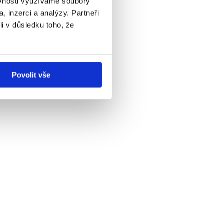
ěvnosti využíváme soubory
, inzerci a analýzy. Partneři
li v důsledku toho, že
Povolit vše