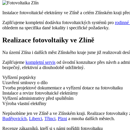
Instalace fotovoltaické elektrárny ve Zlíně
a celém Zlínském kraji
před
Zajišťujeme kompletní dodávku fotovoltaických systémů pro
rodinné
ohledem na specifika dané lokality i specifické požadavky.
Realizace fotovoltaiky ve Zlíně
Na území Zlína
i dalších měst Zlínského kraje
jsme již realizovali des
Zajišťujeme
kompletní servis
od úvodní konzultace přes návrh a admi
bezpečný, efektivní a dlouhodobě udržitelný.
Vyřízení poptávky
Uzavření smlouvy o dílo
Tvorba projektové dokumentace a vyřízení dotace na fotovoltaiku
Instalace a revize fotovoltaické elektrárny
Vyřízení administrativy před spuštěním
Výroba vlastní elektřiny
Nepůsobíme jen ve Zlíně
a ve Zlínském
kraji
. Realizace fotovoltaiky
Budějovicích
,
Liberci
,
Třinci
,
Plzni
a mnoha dalších městech.
Recenze zákazníků, kteří si s námi pořídili fotovoltaiku