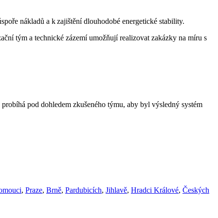
úspoře nákladů a k zajištění dlouhodobé energetické stability.
izační tým a technické zázemí umožňují realizovat zakázky na míru s
ok probíhá pod dohledem zkušeného týmu, aby byl výsledný systém
omouci
,
Praze
,
Brně
,
Pardubicích
,
Jihlavě
,
Hradci Králové
,
Českých