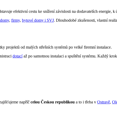
stavuje efektivní cestu ke snížení závislosti na dodavatelích energie, k 
 domy
,
firmy
,
bytové domy i SVJ
. Dlouhodobé zkušenosti, vlastní real
ítky projektů od malých střešních systémů po velké firemní instalace.
nistraci
dotací
až po samotnou instalaci a spuštění systému. Každý kr
 zajišťujeme napříč
celou Českou republikou
a to i třeba v
Ostravě
,
Ol