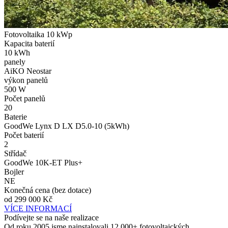
Fotovoltaika 10 kWp
Kapacita baterií
10 kWh
panely
AiKO Neostar
výkon panelů
500 W
Počet panelů
20
Baterie
GoodWe Lynx D LX D5.0-10 (5kWh)
Počet baterií
2
Střídač
GoodWe 10K-ET Plus+
Bojler
NE
Konečná cena (bez dotace)
od 299 000 Kč
VÍCE INFORMACÍ
Podívejte se na naše realizace
Od roku 2005 jsme nainstalovali 12 000+ fotovoltaických