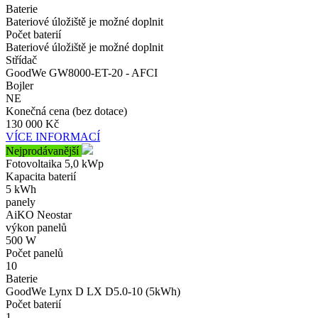
Baterie
Bateriové úložiště je možné doplnit
Počet baterií
Bateriové úložiště je možné doplnit
Střídač
GoodWe GW8000-ET-20 - AFCI
Bojler
NE
Konečná cena (bez dotace)
130 000 Kč
VÍCE INFORMACÍ
Nejprodávanější
Fotovoltaika 5,0 kWp
Kapacita baterií
5 kWh
panely
AiKO Neostar
výkon panelů
500 W
Počet panelů
10
Baterie
GoodWe Lynx D LX D5.0-10 (5kWh)
Počet baterií
1