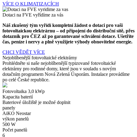
VÍCE O KLIMATIZACÍCH
Dotaci na FVE vyřídíme za vás
Náš zkušený tým vyřídí kompletní žádost o dotaci pro vaši
fotovoltaickou elektrárnu – od připojení do distribuční sítě, přes
dotazník pro ČEZ až po garantované schválení dotace. Ušetříte
čas, peníze i nervy a plně využijete výhody obnovitelné energie.
CHCI VĚDĚT VÍCE
Nejoblíbenější fotovoltaické elektrárny
Prohlédněte si naše nejoblíbenější typizované fotovoltaické
elektrárny pro rodinné domy, které jsou v souladu s novým
dotačním programem Nová Zelená Úsporám. Instalace provádíme
po celé České republice.
Fotovoltaika 3,0 kWp
Kapacita baterií
Bateriové úložiště je možné doplnit
panely
AiKO Neostar
výkon panelů
500 W
Počet panelů
6