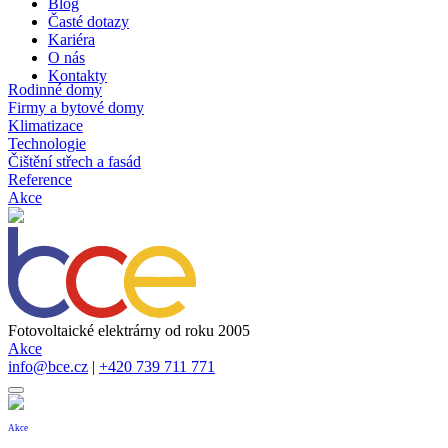
Blog
Časté dotazy
Kariéra
O nás
Kontakty
Rodinné domy
Firmy a bytové domy
Klimatizace
Technologie
Čištění střech a fasád
Reference
Akce
Fotovoltaické elektrárny od roku 2005
Akce
info@bce.cz
|
+420 739 711 771
Akce