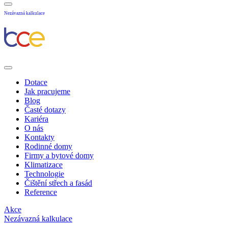
Nezávazná kalkulace
Dotace
Jak pracujeme
Blog
Časté dotazy
Kariéra
O nás
Kontakty
Rodinné domy
Firmy a bytové domy
Klimatizace
Technologie
Čištění střech a fasád
Reference
Akce
Nezávazná kalkulace