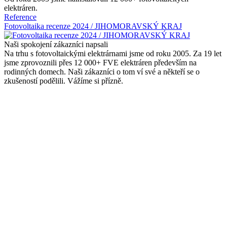
elektráren.
Reference
Fotovoltaika recenze 2024 / JIHOMORAVSKÝ KRAJ
Naši spokojení zákazníci napsali
Na trhu s fotovoltaickými elektrárnami jsme od roku 2005. Za 19 let
jsme zprovoznili přes 12 000+ FVE elektráren především na
rodinných domech. Naši zákazníci o tom ví své a někteří se o
zkušeností podělili. Vážíme si přízně.