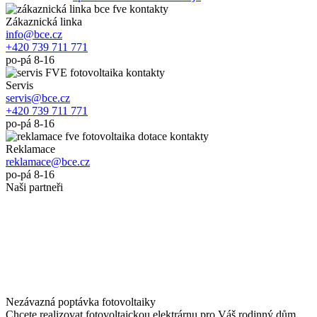
Zákaznická linka
info@bce.cz
+420 739 711 771
po-pá 8-16
Servis
servis@bce.cz
+420 739 711 771
po-pá 8-16
Reklamace
reklamace@bce.cz
po-pá 8-16
Naši partneři
Nezávazná poptávka fotovoltaiky
Chcete realizovat fotovoltaickou elektrárnu pro Váš rodinný dům,