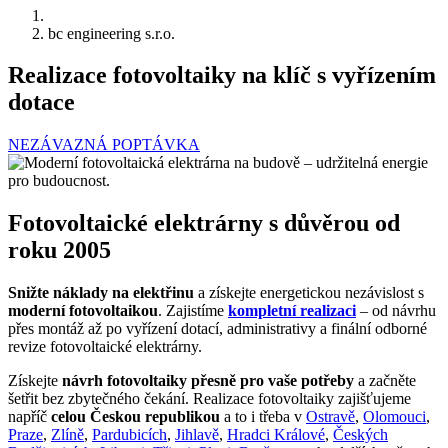
bc engineering s.r.o.
Realizace fotovoltaiky na klíč s vyřízením
dotace
NEZÁVAZNÁ POPTÁVKA
Fotovoltaické elektrárny s důvěrou od
roku 2005
Snižte náklady na elektřinu
a získejte energetickou nezávislost s
moderní fotovoltaikou
. Zajistíme
kompletní realizaci
– od návrhu
přes montáž až po vyřízení dotací, administrativy a finální odborné
revize fotovoltaické elektrárny.
Získejte
návrh fotovoltaiky přesně pro vaše potřeby
a začněte
šetřit bez zbytečného čekání. Realizace fotovoltaiky zajišťujeme
napříč
celou Českou republikou
a to i třeba v
Ostravě
,
Olomouci
,
Praze
,
Zlíně
,
Pardubicích
,
Jihlavě
,
Hradci Králové
,
Českých