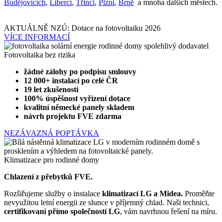
Budějovicích
,
Liberci
,
Třinci
,
Plzni
,
Brně
a mnoha dalších městech.
AKTUÁLNĚ NZÚ: Dotace na fotovoltaiku 2026
VÍCE INFORMACÍ
Fotovoltaika bez rizika
žádné zálohy po podpisu smlouvy
12 000+ instalací po celé ČR
19 let zkušeností
100% úspěšnost vyřízení dotace
kvalitní německé panely skladem
návrh projektu FVE zdarma
NEZÁVAZNÁ POPTÁVKA
Klimatizace pro rodinné domy
Chlazení z přebytků FVE.
Rozšiřujeme služby o instalace
klimatizací LG a Midea.
Proměňte
nevyužitou letní energii ze slunce v příjemný chlad. Naši technici,
certifikovaní přímo společností LG
, vám navrhnou řešení na míru.